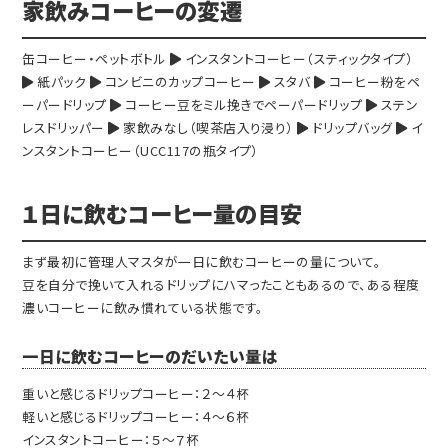
家飲みコーヒーの変遷
缶コーヒー・ペットボトル
インスタントコーヒー（スティックタイプ）
紙パック
コンビニのカップコーヒー
スタバ
コーヒー粉をペ
ーパードリップ
コーヒー豆をミル挽きでペーパードリップ
ステン
レスドリッパー
家飲みなし（喫茶店入り浸り）
ドリップバッグ
イ
ンスタントコーヒー（UCC117の瓶タイプ）
１日に飲むコーヒー量の目安
まず最初に管理人マスタが一日に飲むコーヒーの量について。
豆を自分で挽いて入れるドリップにハマったこともあるので、ある程度
濃いコーヒーに飲み慣れている状態です。
一日に飲むコーヒーのだいたい量は
重いと感じるドリップコーヒー：２～４杯
軽いと感じるドリップコーヒー：４～６杯
インスタントコーヒー：５～７杯