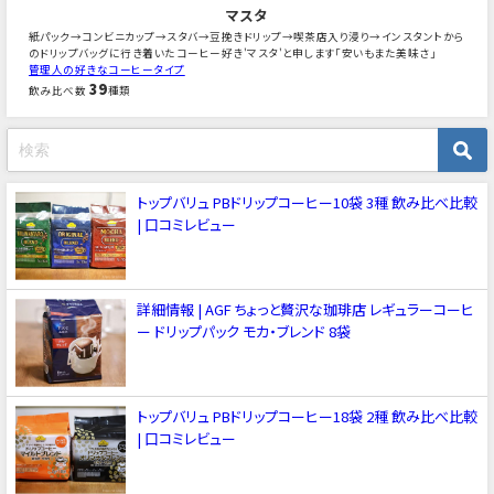
マスタ
紙パック→コンビニカップ→スタバ→豆挽きドリップ→喫茶店入り浸り→インスタントから
のドリップバッグに行き着いたコーヒー好き'マスタ'と申します「安いもまた美味さ」
管理人の好きなコーヒータイプ
39
飲み比べ数
種類
トップバリュ PBドリップコーヒー10袋 3種 飲み比べ比較
| 口コミレビュー
詳細情報 | AGF ちょっと贅沢な珈琲店 レギュラーコーヒ
ー ドリップパック モカ・ブレンド 8袋
トップバリュ PBドリップコーヒー18袋 2種 飲み比べ比較
| 口コミレビュー