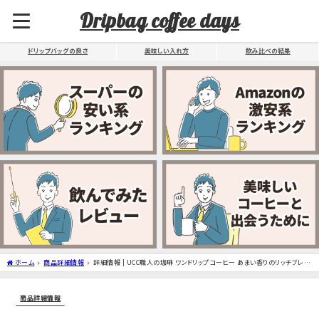
Dripbag coffee days
ドリップバッグの良さ
美味しい入れ方
飲み比べの結果
ホーム
商品詳細情報
詳細情報 | UCC職人の珈琲 ワンドリップコーヒー あまい香りのリッチブレン
ド
商品詳細情報