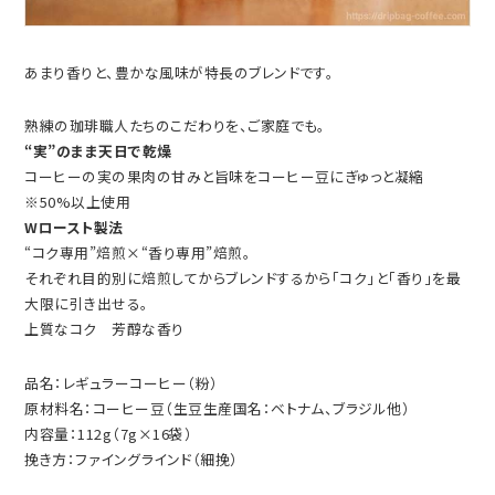
あまり香りと、豊かな風味が特長のブレンドです。
熟練の珈琲職人たちのこだわりを、ご家庭でも。
“実”のまま天日で乾燥
コーヒーの実の果肉の甘みと旨味をコーヒー豆にぎゅっと凝縮
※50%以上使用
Wロースト製法
“コク専用”焙煎×“香り専用”焙煎。
それぞれ目的別に焙煎してからブレンドするから「コク」と「香り」を最
大限に引き出せる。
上質なコク 芳醇な香り
品名：レギュラーコーヒー（粉）
原材料名：コーヒー豆（生豆生産国名：ベトナム、ブラジル他）
内容量：112g（7g×16袋）
挽き方：ファイングラインド（細挽）