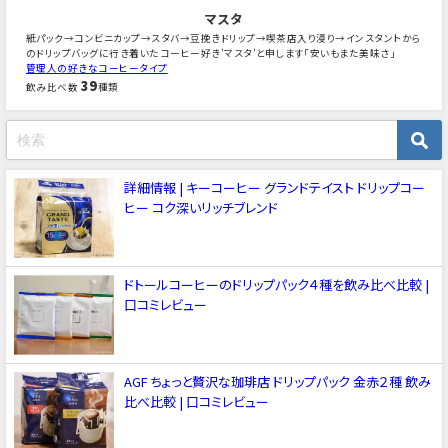
マスタ
紙パック→コンビニカップ→スタバ→豆挽きドリップ→喫茶店入り浸り→インスタントから
のドリップバッグに行き着いたコーヒー好き'マスタ'と申します「安いもまた美味さ」
管理人の好きなコーヒータイプ
39
飲み比べ数
種類
詳細情報 | キーコーヒー グランドテイスト ドリップコー
ヒー コク深いリッチブレンド
ドトールコーヒーのドリップパック４種を飲み比べ比較 |
口コミレビュー
AGF ちょっと贅沢な珈琲店 ドリップパック 金赤２種 飲み
比べ比較 | 口コミレビュー