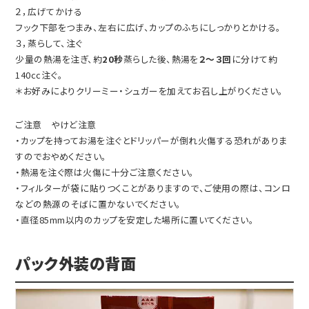
２，広げてかける
フック下部をつまみ、左右に広げ、カップのふちにしっかりとかける。
３，蒸らして、注ぐ
少量の熱湯を注ぎ、約
20秒
蒸らした後、熱湯を
２～３回
に分けて約
140cc注ぐ。
＊お好みによりクリーミー・シュガーを加えてお召し上がりください。
ご注意 やけど注意
・カップを持ってお湯を注ぐとドリッパーが倒れ火傷する恐れがありま
すのでおやめください。
・熱湯を注ぐ際は火傷に十分ご注意ください。
・フィルターが袋に貼りつくことがありますので、ご使用の際は、コンロ
などの熱源のそばに置かないでください。
・直径85mm以内のカップを安定した場所に置いてください。
パック外装の背面