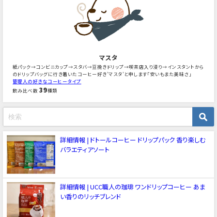
マスタ
紙パック→コンビニカップ→スタバ→豆挽きドリップ→喫茶店入り浸り→インスタントから
のドリップバッグに行き着いたコーヒー好き'マスタ'と申します「安いもまた美味さ」
管理人の好きなコーヒータイプ
39
飲み比べ数
種類
詳細情報 | ドトールコーヒー ドリップパック 香り楽しむ
バラエティアソート
詳細情報 | UCC職人の珈琲 ワンドリップコーヒー あま
い香りのリッチブレンド