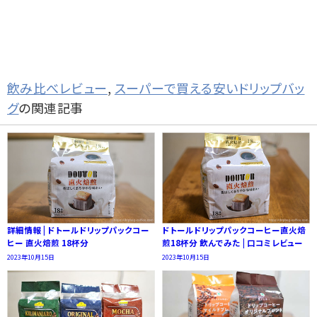
飲み比べレビュー
,
スーパーで買える安いドリップバッ
グ
の関連記事
詳細情報 | ドトールドリップパックコー
ドトールドリップパックコーヒー直火焙
ヒー 直火焙煎 18杯分
煎18杯分 飲んでみた | 口コミレビュー
2023年10月15日
2023年10月15日