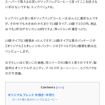
スーパーで買えるお安いドリップバッグコーヒーと言ってここを試さな
い手はないですね、トップバリュＰＢ。
トップバリュの安い系ドリップバッグコーヒーはほんとに激安なんです
が、その中でも大きめのかたまりで18袋タイプ、18袋で３００円、税込
みでも1杯分がだいたい18円ですよ、怖いくらいの激安っぷり。
10袋タイプは3種類あったんですが、18袋タイプは黒のパッケージの
【オリジナル】とオレンジのパッケージの【マイルド】の2種類を飲み比
べレビューします。
おそろしいほど安いこの価格、同シリーズの2種だと思うのですが、製
造所はオリジナルがユニティ、マイルドがユーシーシー、とバラバラな
のが不思議。
Contents
[
hide
]
オリジナルブレンド 中挽き・中煎り
ロースト感と苦みのシンプルなコーヒー